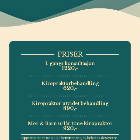
PRISER
1. gangs konsultasjon
1220,-
Kiropraktorbehandling
620,-
Kiropraktor utvidet behandling
890,-
Mor & Barn u/1år time kiropraktor
920,-
‍Oppsatte timer man ikke benytter seg av belastes dessverre